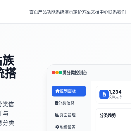
首页
产品功能
系统演示
定价方案
文档中心
联系我们
祜族
统搭
觅分类控制台
控制面板
1,234
文档支持
分类信息
分类信
并与
页面管理
分类趋势
息分类
系统设置