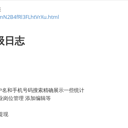
装
emN2B4fRl3FLhtVrXu.html
升级日志
用户名和手机号码搜索精确展示一些统计
业岗位管理 添加编辑等
提现