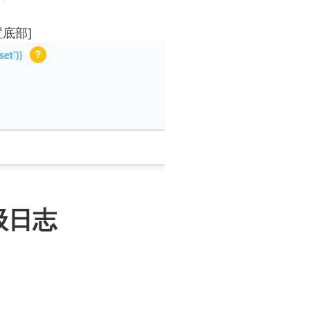
置底部]
级日志