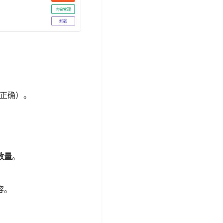
正确）。
数量
。
容。